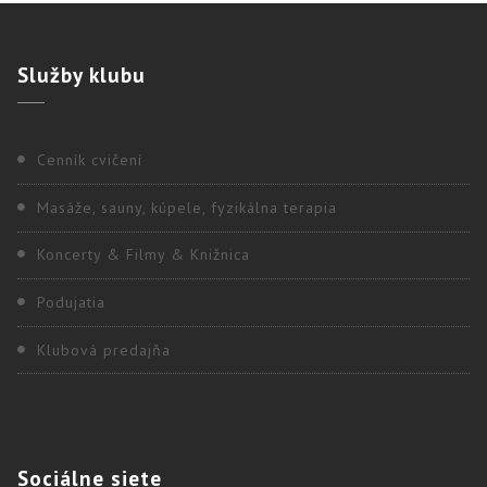
Služby
klubu
Cenník cvičení
Masáže, sauny, kúpele, fyzikálna terapia
Koncerty & Filmy & Knižnica
Podujatia
Klubová predajňa
Sociálne
siete