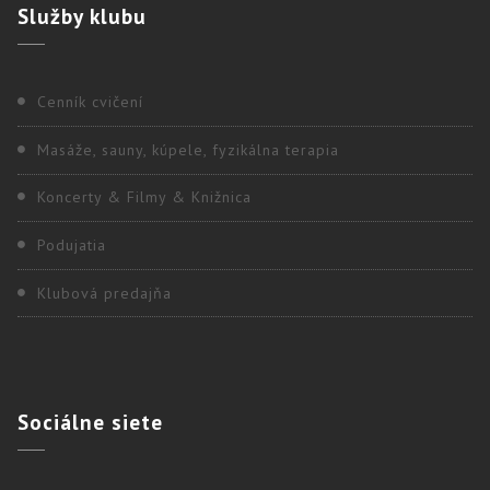
Služby
klubu
Cenník cvičení
Masáže, sauny, kúpele, fyzikálna terapia
Koncerty & Filmy & Knižnica
Podujatia
Klubová predajňa
Sociálne
siete