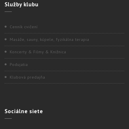
Služby
klubu
Cenník cvičení
Masáže, sauny, kúpele, fyzikálna terapia
Koncerty & Filmy & Knižnica
Podujatia
Klubová predajňa
Sociálne
siete