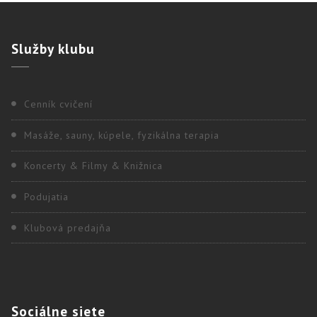
Služby
klubu
Cenník cvičení
Masáže, sauny, kúpele, fyzikálna terapia
Koncerty & Filmy & Knižnica
Podujatia
Klubová predajňa
Sociálne
siete