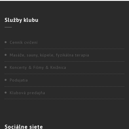
Služby
klubu
Cenník cvičení
Masáže, sauny, kúpele, fyzikálna terapia
Koncerty & Filmy & Knižnica
Podujatia
Klubová predajňa
Sociálne
siete