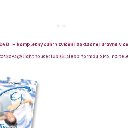
 DVD – kompletný súhrn cvičení základnej úrovne v c
zatkova@lighthouseclub.sk
alebo formou SMS na tel