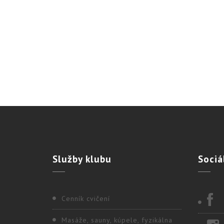
Služby
klubu
Sociá
Cenník cvičení
Masáže, sauny, kúpele, fyzikálna