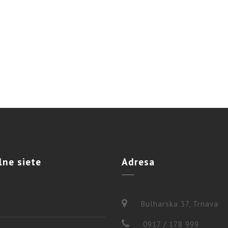
lne
siete
Adresa
Bulharska 37, Trnava
0917 / 178 999