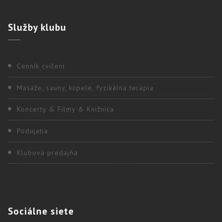
Služby
klubu
Cenník cvičení
Masáže, sauny, kúpele, fyzikálna terapia
Koncerty & Filmy & Knižnica
Podujatia
Klubová predajňa
Sociálne
siete