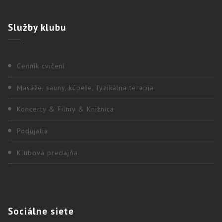
Služby
klubu
Cenník cvičení
Masáže, sauny, kúpele, fyzikálna terapia
Koncerty & Filmy & Knižnica
Podujatia
Klubová predajňa
Sociálne
siete