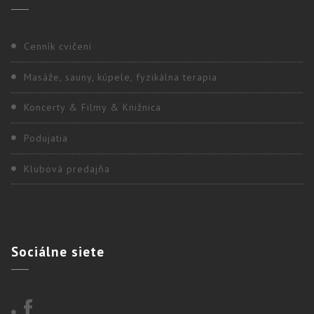
Cenník cvičení
Masáže, sauny, kúpele, fyzikálna terapia
Koncerty & Filmy & Knižnica
Podujatia
Klubová predajňa
Sociálne
siete