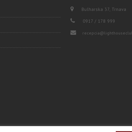
Bulharska 37, Trnava
0917 / 178 999
recepcia@lighthouseclu