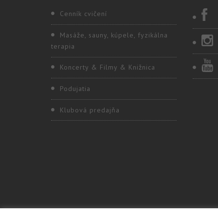
Cenník cvičení
Masáže, sauny, kúpele, fyzikálna
terapia
Koncerty & Filmy & Knižnica
Podujatia
Klubová predajňa