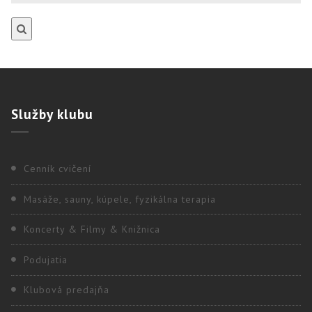
Služby
klubu
Cenník cvičení
Masáže, sauny, kúpele, fyzikálna terapia
Koncerty & Filmy & Knižnica
Podujatia
Klubová predajňa