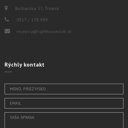
Bulharska 37, Trnava
0917 / 178 999
recepcia@lighthouseclub.sk
Rýchly
kontakt