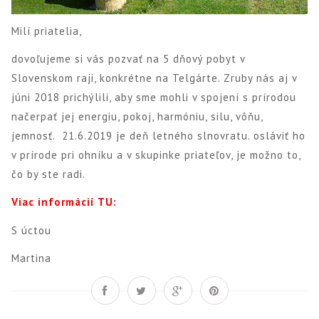
Milí priatelia,
dovoľujeme si vás pozvať na 5 dňový pobyt v
Slovenskom raji, konkrétne na Telgárte. Zruby nás aj v
júni 2018 prichýlili, aby sme mohli v spojení s prírodou
načerpať jej energiu, pokoj, harmóniu, silu, vôňu,
jemnosť. 21.6.2019 je deň letného slnovratu. osláviť ho
v prírode pri ohníku a v skupinke priateľov, je možno to,
čo by ste radi.
Viac informácií TU:
S úctou
Martina