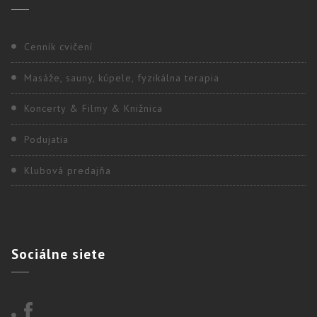
Cenník cvičení
Masáže, sauny, kúpele, fyzikálna terapia
Koncerty & Filmy & Knižnica
Podujatia
Klubová predajňa
Sociálne
siete