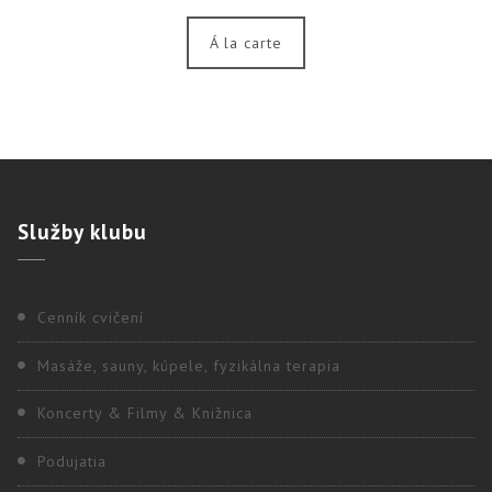
Á la carte
Služby
klubu
Cenník cvičení
Masáže, sauny, kúpele, fyzikálna terapia
Koncerty & Filmy & Knižnica
Podujatia