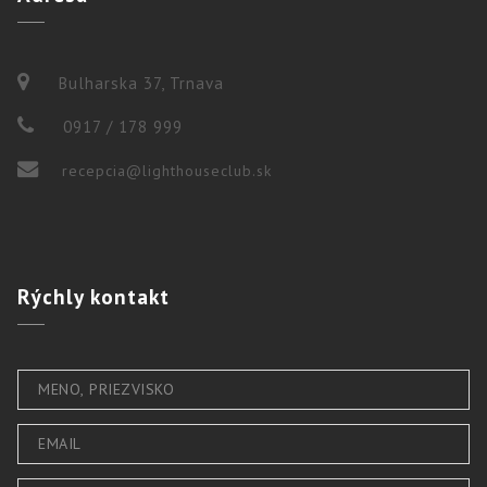
Bulharska 37, Trnava
0917 / 178 999
recepcia@lighthouseclub.sk
Rýchly
kontakt