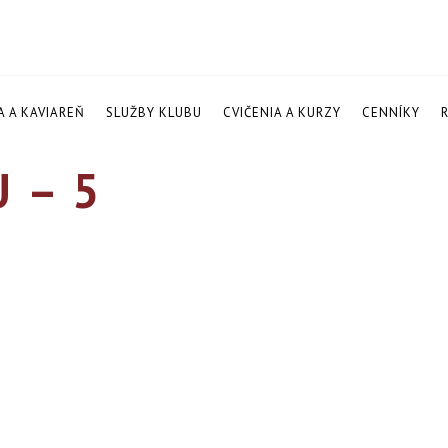
A A KAVIAREŇ
SLUŽBY KLUBU
CVIČENIA A KURZY
CENNÍKY
 – 5
5