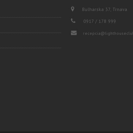
Bulharska 37, Trnava
0917 / 178 999
recepcia@lighthouseclu