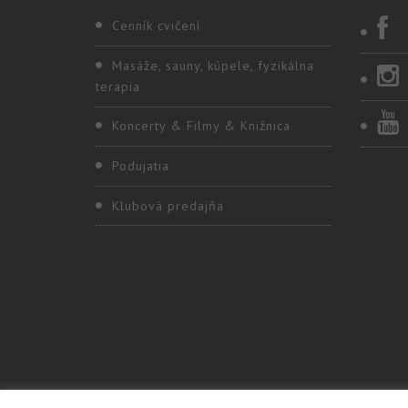
Cenník cvičení
Masáže, sauny, kúpele, fyzikálna
terapia
Koncerty & Filmy & Knižnica
Podujatia
Klubová predajňa