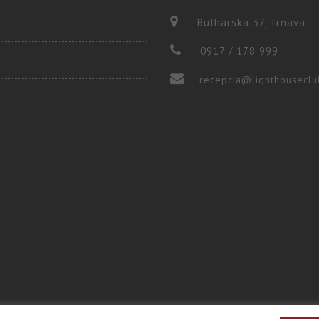
Bulharska 37, Trnava
0917 / 178 999
recepcia@lighthouseclu