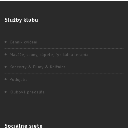
Služby
klubu
Cenník cvičení
Masáže, sauny, kúpele, fyzikálna terapia
Koncerty & Filmy & Knižnica
Podujatia
Klubová predajňa
Sociálne
siete