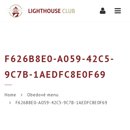
Navi
F626B8E0-A059-42C5-
9C7B-1AEDFC8E0F69
Home
Obedové menu
F626B8E0-A059-42C5-9C7B-1AEDFC8E0F69