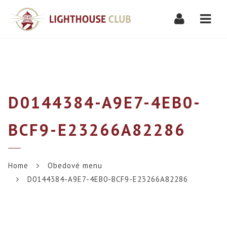
Navi
D0144384-A9E7-4EB0-
BCF9-E23266A82286
Home
Obedové menu
D0144384-A9E7-4EB0-BCF9-E23266A82286