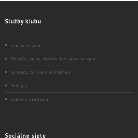
Služby
klubu
Cenník cvičení
Masáže, sauny, kúpele, fyzikálna terapia
Koncerty & Filmy & Knižnica
Podujatia
Klubová predajňa
Sociálne
siete