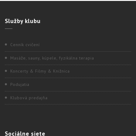
Služby
klubu
Cenník cvičení
Masáže, sauny, kúpele, fyzikálna terapia
Koncerty & Filmy & Knižnica
Podujatia
Klubová predajňa
Sociálne
siete