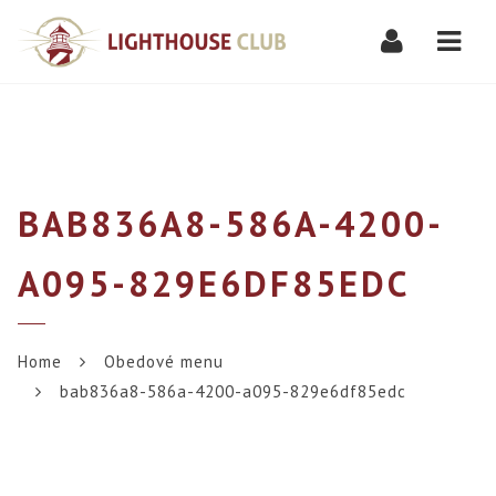
Navi
BAB836A8-586A-4200-
A095-829E6DF85EDC
Home
Obedové menu
bab836a8-586a-4200-a095-829e6df85edc