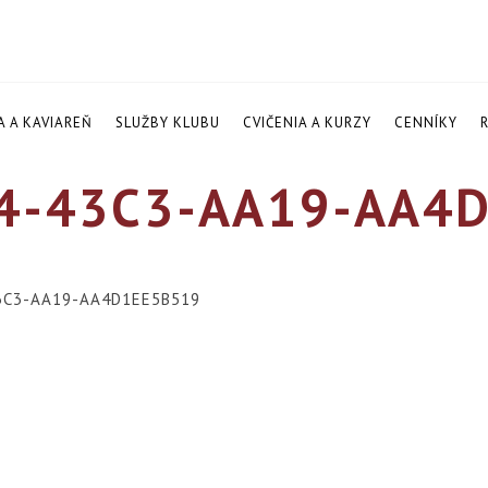
A A KAVIAREŇ
SLUŽBY KLUBU
CVIČENIA A KURZY
CENNÍKY
4-43C3-AA19-AA4
3C3-AA19-AA4D1EE5B519