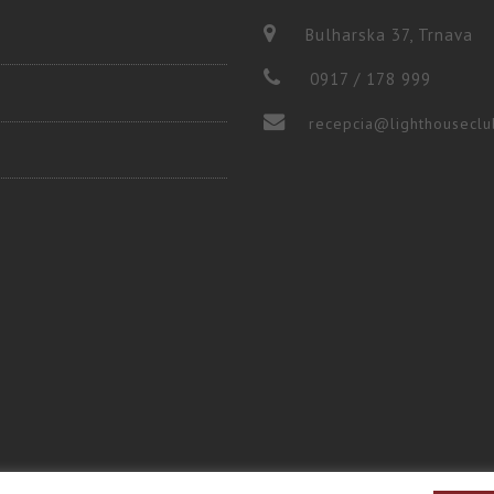
Bulharska 37, Trnava
0917 / 178 999
recepcia@lighthouseclu