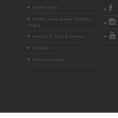
Cenník cvičení
Masáže, sauny, kúpele, fyzikálna
terapia
Koncerty & Filmy & Knižnica
Podujatia
Klubová predajňa