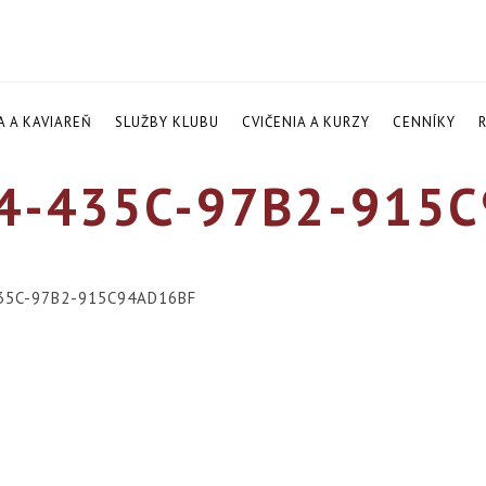
A A KAVIAREŇ
SLUŽBY KLUBU
CVIČENIA A KURZY
CENNÍKY
4-435C-97B2-915
35C-97B2-915C94AD16BF