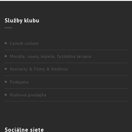
Služby
klubu
Cenník cvičení
Masáže, sauny, kúpele, fyzikálna terapia
Koncerty & Filmy & Knižnica
Podujatia
Klubová predajňa
Sociálne
siete