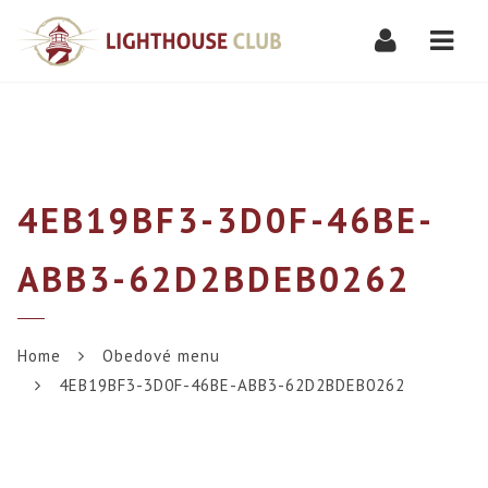
Navi
4EB19BF3-3D0F-46BE-
ABB3-62D2BDEB0262
Home
Obedové menu
4EB19BF3-3D0F-46BE-ABB3-62D2BDEB0262