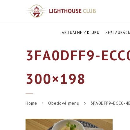
AKTUÁLNE Z KLUBU
REŠTAURÁCI
3FA0DFF9-ECC
300×198
Home
Obedové menu
3FA0DFF9-ECC0-4