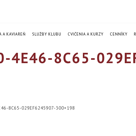
A A KAVIAREŇ
SLUŽBY KLUBU
CVIČENIA A KURZY
CENNÍKY
0-4E46-8C65-029E
E46-8C65-029EF6245907-300×198