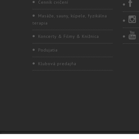
Cenník cvičení
Masáže, sauny, kúpele, fyzikálna
terapia
Koncerty & Filmy & Knižnica
Podujatia
Klubová predajňa