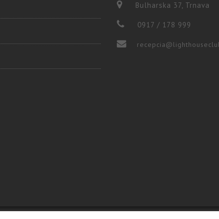
Bulharska 37, Trnava
0917 / 178 999
recepcia@lighthouseclu