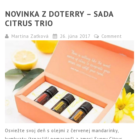
NOVINKA Z DOTERRY – SADA
CITRUS TRIO
Martina Zaťková
26. júna 2017
Comment
Osviežte svoj deň s olejmi z červenej mandarínky,
kumkvatu (trpasličí pomaranč) a zmesi Sunny Citrus