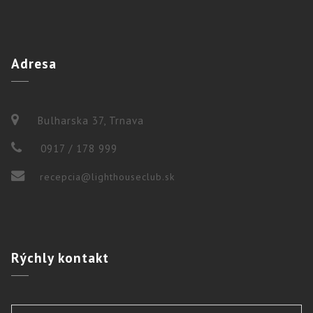
Adresa
Bulharska 37, Trnava
0917 / 178 999
recepcia@lighthouseclub.sk
Rýchly
kontakt