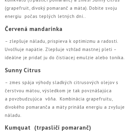
(grapefruit, divoký pomaranč a mäta). Dobite svoju
energiu počas teplých letných dní..
Červená mandarínka
– zlepšuje náladu, prispieva k optimizmu a radosti.
Uvoľňuje napätie. Zlepšuje vzhľad mastnej pleti –
ideálne je pridať ju do čistiacej emulzie alebo tonika.
Sunny Citrus
– zmes spája výhody sladkých citrusových olejov s
čerstvou mätou, výsledkom je tak povznášajúca
a povzbudzujúca vôňa. Kombinácia grapefruitu,
divokého pomaranča a mäty prináša energiu a zvyšuje
náladu.
Kumquat (trpasličí pomaranč)