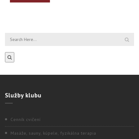
Služby
klubu
Cenník cvičení
Masáže, sauny, kúpele, fyzikálna terapia