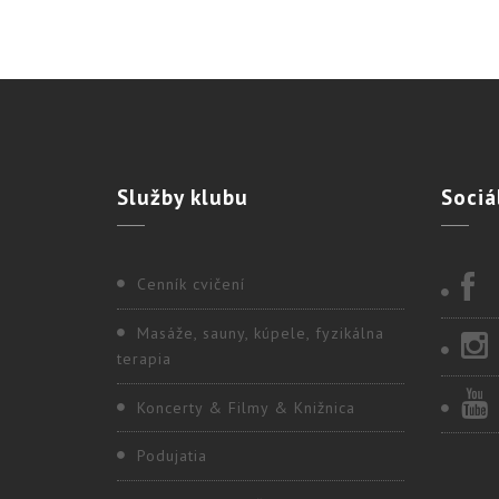
Služby
klubu
Sociá
Cenník cvičení
Masáže, sauny, kúpele, fyzikálna
terapia
Koncerty & Filmy & Knižnica
Podujatia