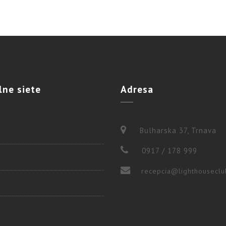
lne
siete
Adresa
Bulharska 37, Trnava
0917 / 178 999
recepcia@lighthouseclu