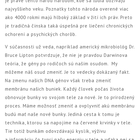
je práve tento národ národom, kde sa ľudia dožívajú
najvyššieho veku. Poznatky tohto národa overené viac
ako 4000 rokmi majú hlboký základ v žití ich práv. Preto
je tradičná čínska taká úspešná pre liečení chronických
ochorení a psychických chorôb.
V súčasnosti už veda, napríklad americký mikrobiológ Dr.
Bruce Lipton potvrdzuje, že nie je pravdou Darwinova
teória, že gény po rodičoch sú naším osudom. My
môžeme náš osud zmeniť. Je to vedecky dokázaný fakt.
Na zmenu našich DNA génov však treba zmeniť
membránu našich buniek. Každý človek počas života
obnovuje bunky vo svojom tele za nové. Je to prirodzený
proces. Máme možnosť zmeniť a ovplyvniť akú membránu
budú mať naše nové bunky. Jediná cesta k tomu je
technika, ktorou sa napojíme na červené krvinky v tele.
Tie totiž bunkám odovzdávajú kyslík, výživu
a informáciu čo tvorí našu energiu v tele a vďaka nej sa