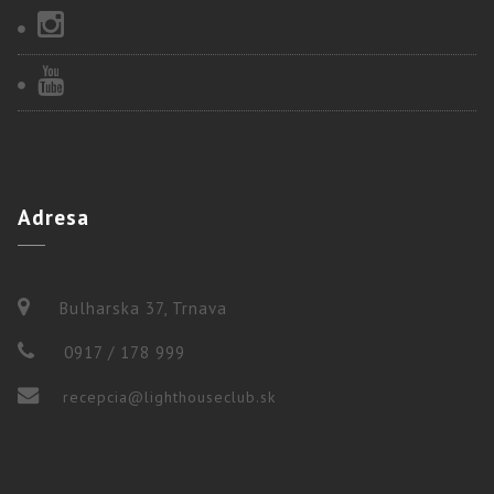
Adresa
Bulharska 37, Trnava
0917 / 178 999
recepcia@lighthouseclub.sk