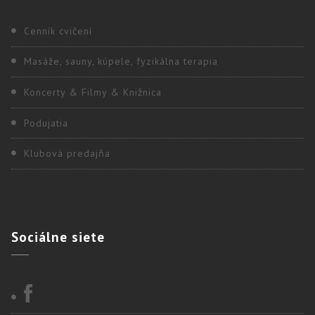
Cenník cvičení
Masáže, sauny, kúpele, fyzikálna terapia
Koncerty & Filmy & Knižnica
Podujatia
Klubová predajňa
Sociálne
siete