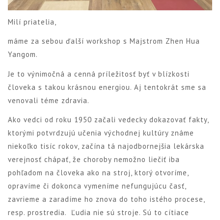
Milí priatelia,
máme za sebou ďalší workshop s Majstrom Zhen Hua
Yangom.
Je to výnimočná a cenná príležitosť byť v blízkosti
človeka s takou krásnou energiou. Aj tentokrát sme sa
venovali téme zdravia.
Ako vedci od roku 1950 začali vedecky dokazovať fakty,
ktorými potvrdzujú učenia východnej kultúry známe
niekoľko tisíc rokov, začína tá najodbornejšia lekárska
verejnosť chápať, že choroby nemožno liečiť iba
pohľadom na človeka ako na stroj, ktorý otvoríme,
opravíme či dokonca vymeníme nefungujúcu časť,
zavrieme a zaradíme ho znova do toho istého procese,
resp. prostredia. Ľudia nie sú stroje. Sú to cítiace