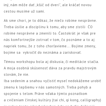
iný, nám môže dať „kľúč od dverí“, ale kráčať novou
cestou musíme už sami.
Ak sme chorí, je to dôkaz, že niečo robíme nesprávne.
Treba úsilie a disciplínu k tomu, aby sme zistili ČO
robíme nesprávne a zmenili to. Častokrát je však pre
nás komfortnejšie zotrvať v tom, čo poznáme a to aj
napriek tomu, že z toho chorľavieme…. Bojíme zmeny,
bojíme sa vykročiť do neznáma a zariskovať.
Témou workshopu bola aj diskusia, či meditácie stačia.
A moja osobná skúsenosť dáva za pravdu majstrovým
slovám, že nie.
Iba sedením a snahou vyčistiť myseľ nedokážeme urobiť
zmenu k lepšiemu v nás samotných. Treba pohyb a
spojenie s telom. Práve vďaka týmto poznatkom
a cvičeniam čínskej kultúry (tai chi, qi kong, calligraphy)