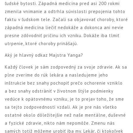
ľudské bytosti. Západná medicína pred asi 200 rokmi
zmenila vnímanie a odtrhla súvislosti prepojenia tohto
faktu v ľudskom tele. Začali sa objavovať choroby, ktoré
západná medicína liečiť nedokáže a dokonca ani nevie
presne zdôvodniť príčinu ich vzniku. Dokáže iba tlmiť
utrpenie, ktoré choroby prinášajú.
Aký je hlavný odkaz Majstra Yanga?
Každý človek je sám zodpovedný za svoje zdravie. Ak sa
plne zveríme do rúk lekára a nasledujeme jeho
inštrukcie bez snahy pochopiť prečo ochorenie vzniklo
a bez snahy odstrániť v životnom štýle podmienky
vedúce k opätovnému vzniku, je to prejav toho, že sme
sa tejto zodpovednosti vzdali. Ak je pre nás všetko
ostatné okolo dôležitejšie než naše mentálne, duševné
a fyzické zdravie, nikto nám nepomôže. Zmenu nás
samých totiž môžeme urobiť iba my. Lekár, či ktokoľvek