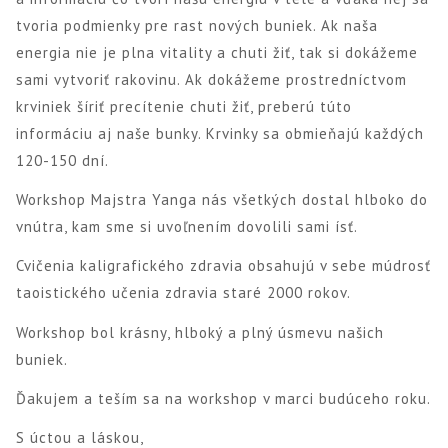
tvoria podmienky pre rast nových buniek. Ak naša
energia nie je plna vitality a chuti žiť, tak si dokážeme
sami vytvoriť rakovinu. Ak dokážeme prostredníctvom
krviniek šíriť precítenie chuti žiť, preberú túto
informáciu aj naše bunky. Krvinky sa obmieňajú každých
120-150 dní.
Workshop Majstra Yanga nás všetkých dostal hlboko do
vnútra, kam sme si uvoľnením dovolili sami ísť.
Cvičenia kaligrafického zdravia obsahujú v sebe múdrosť
taoistického učenia zdravia staré 2000 rokov.
Workshop bol krásny, hlboký a plný úsmevu našich
buniek.
Ďakujem a teším sa na workshop v marci budúceho roku.
S úctou a láskou,