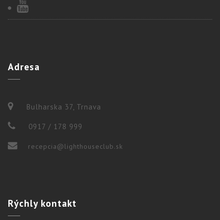
Adresa
Bulharska 37, Trnava
0917 / 178 999
recepcia@lighthouseclub.sk
Rýchly
kontakt