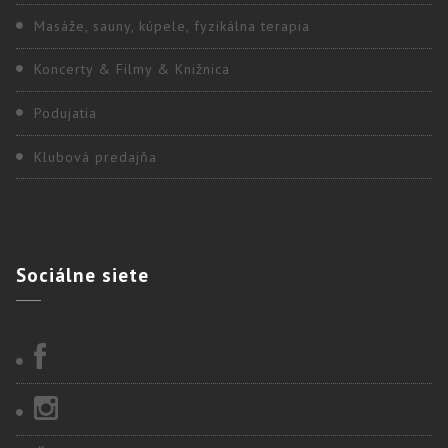
Masáže, sauny, kúpele, fyzikálna terapia
Koncerty & Filmy & Knižnica
Podujatia
Klubová predajňa
Sociálne
siete