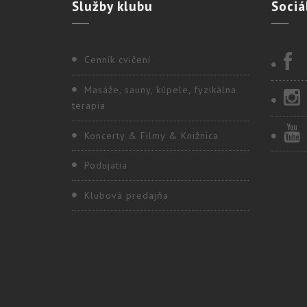
Služby
klubu
Sociá
Cenník cvičení
Masáže, sauny, kúpele, fyzikálna
terapia
Koncerty & Filmy & Knižnica
Podujatia
Klubová predajňa