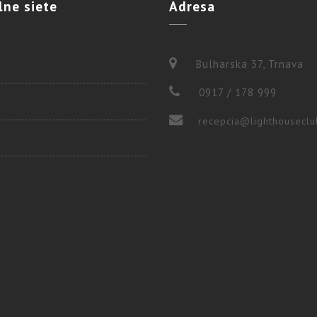
lne
siete
Adresa
Bulharska 37, Trnava
0917 / 178 999
recepcia@lighthouseclu