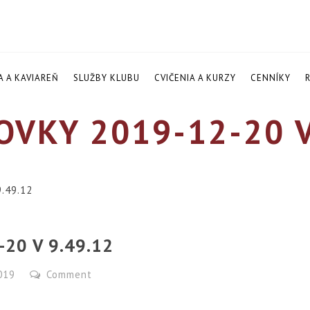
A A KAVIAREŇ
SLUŽBY KLUBU
CVIČENIA A KURZY
CENNÍKY
VKY 2019-12-20 V
9.49.12
20 V 9.49.12
2019
Comment