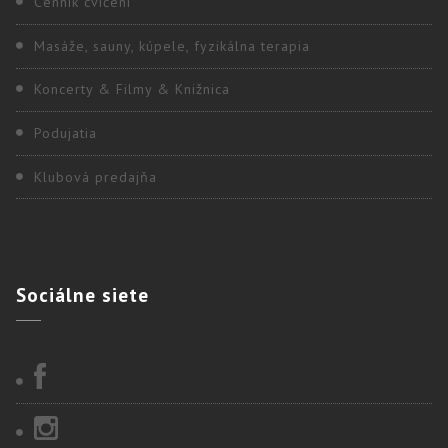
Cenník cvičení
Masáže, sauny, kúpele, fyzikálna terapia
Koncerty & Filmy & Knižnica
Podujatia
Klubová predajňa
Sociálne
siete