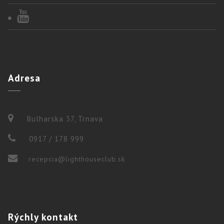
Adresa
Bulharska 37, Trnava
0917 / 178 999
recepcia@lighthouseclub.sk
Rýchly
kontakt