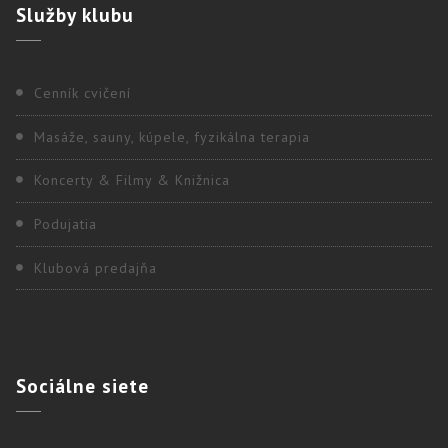
Služby
klubu
Cenník cvičení
Masáže, sauny, kúpele, fyzikálna terapia
Koncerty & Filmy & Knižnica
Podujatia
Klubová predajňa
Sociálne
siete