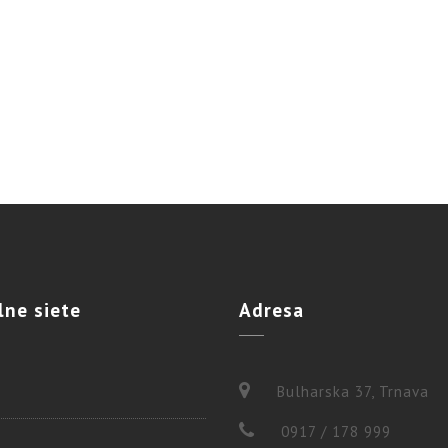
lne
siete
Adresa
Bulharska 37, Trnava
0917 / 178 999