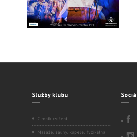
Služby
klubu
Sociá
Cenník cvičení
Masáže, sauny, kúpele, fyzikálna