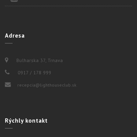
Adresa
Bulharska 37, Trnava
0917 / 178 999
recepcia@lighthouseclub.sk
Rýchly
kontakt