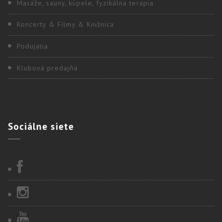
Masáže, sauny, kúpele, fyzikálna terapia
Koncerty & Filmy & Knižnica
Podujatia
Klubová predajňa
Sociálne
siete