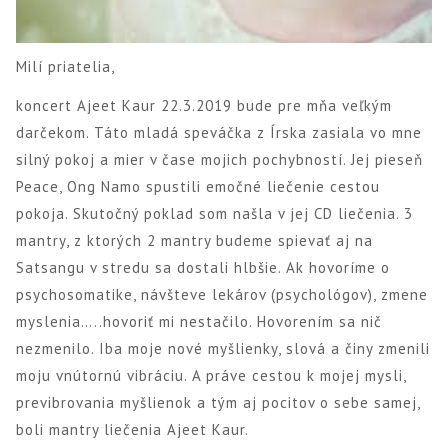
Milí priatelia,
koncert Ajeet Kaur 22.3.2019 bude pre mňa veľkým
darčekom. Táto mladá speváčka z Írska zasiala vo mne
silný pokoj a mier v čase mojich pochybností. Jej pieseň
Peace, Ong Namo spustili emočné liečenie cestou
pokoja. Skutočný poklad som našla v jej CD liečenia. 3
mantry, z ktorých 2 mantry budeme spievať aj na
Satsangu v stredu sa dostali hlbšie. Ak hovoríme o
psychosomatike, návšteve lekárov (psychológov), zmene
myslenia…..hovoriť mi nestačilo. Hovorením sa nič
nezmenilo. Iba moje nové myšlienky, slová a činy zmenili
moju vnútornú vibráciu. A práve cestou k mojej mysli,
previbrovania myšlienok a tým aj pocitov o sebe samej,
boli mantry liečenia Ajeet Kaur.