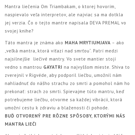
Mantra liečenia Om Triambakam, o ktorej hovorím,
naspievalo veľa interpretov, ale najviac sa ma dotkla
jej verzia. Čo o tejto mantre napísala DEVA PREMAL vo
svojej knihe?
Táto mantra je známa ako
MAHA MRYTIUMJAVA
– ako
„veľká mantra, ktorá víťazí nad smrťou“. Patrí medzi
najsilnejšie
liečivé mantry. Vo svete mantier stojí
vedno s mantrou
GAYATRI
na najvyššom mieste. Shiva to
zverejnil v Rigvéde, aby podporil liečbu, umožnil nám
nahliadnuť do nášho strachu zo smrti a pomohol nám ho
prekonať: strach zo smrti. Spievajme túto mantru, keď
potrebujeme liečbu, otvorme sa každej vibrácii, ktorá
umožní cestu k zdraviu a blaženosti či pohode.
BUĎ OTVORENÝ PRE RÔZNE SPÔSOBY, KTORÝMI NÁS
MANTRA LIEČI