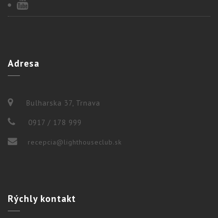
Adresa
Bulharska 37, Trnava
0917 / 178 999
recepcia@lighthouseclub.sk
Rýchly
kontakt