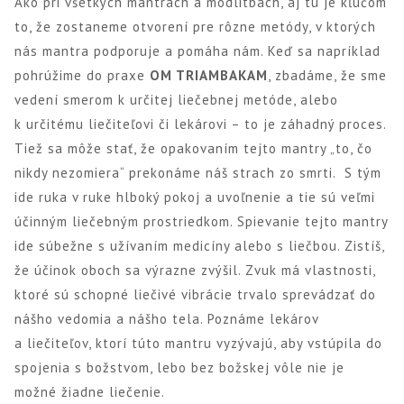
Ako pri všetkých mantrách a modlitbách, aj tu je kľúčom
to, že zostaneme otvorení pre rôzne metódy, v ktorých
nás mantra podporuje a pomáha nám. Keď sa napríklad
pohrúžime do praxe
OM TRIAMBAKAM
, zbadáme, že sme
vedení smerom k určitej liečebnej metóde, alebo
k určitému liečiteľovi či lekárovi – to je záhadný proces.
Tiež sa môže stať, že opakovaním tejto mantry „to, čo
nikdy nezomiera“ prekonáme náš strach zo smrti.
S tým
ide ruka v ruke hlboký pokoj a uvoľnenie a tie sú veľmi
účinným liečebným prostriedkom. Spievanie tejto mantry
ide súbežne s užívaním medicíny alebo s liečbou. Zistíš,
že účinok oboch sa výrazne zvýšil. Zvuk má vlastnosti,
ktoré sú schopné liečivé vibrácie trvalo sprevádzať do
nášho vedomia a nášho tela. Poznáme lekárov
a liečiteľov, ktorí túto mantru vyzývajú, aby vstúpila do
spojenia s božstvom, lebo bez božskej vôle nie je
možné žiadne liečenie.