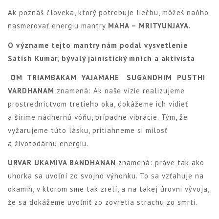
Ak poznáš človeka, ktorý potrebuje liečbu, môžeš naňho
nasmerovať energiu mantry
MAHA – MRITYUNJAYA.
O význame tejto mantry nám podal vysvetlenie
Satish Kumar, bývalý jainistický mních a aktivista
OM
TRIAMBAKAM
YAJAMAHE
SUGANDHIM
PUSTHI
VARDHANAM
znamená: Ak naše vízie realizujeme
prostredníctvom tretieho oka, dokážeme ich vidieť
a šírime nádhernú vôňu, prípadne vibrácie. Tým, že
vyžarujeme túto lásku, pritiahneme si milosť
a životodárnu energiu.
URVAR UKAMIVA BANDHANAN
znamená: práve tak ako
uhorka sa uvoľní zo svojho výhonku. To sa vzťahuje na
okamih, v ktorom sme tak zrelí, a na takej úrovni vývoja,
že sa dokážeme uvoľniť zo zovretia strachu zo smrti.