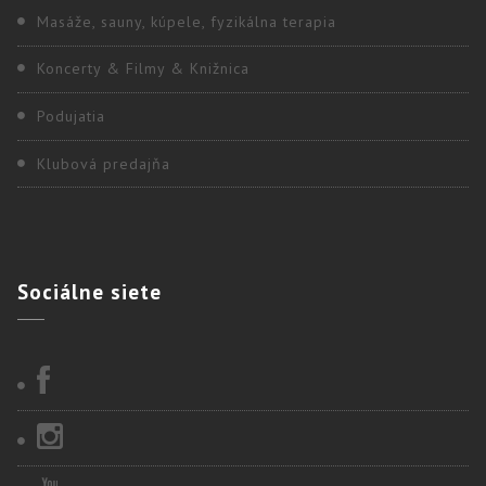
Masáže, sauny, kúpele, fyzikálna terapia
Koncerty & Filmy & Knižnica
Podujatia
Klubová predajňa
Sociálne
siete