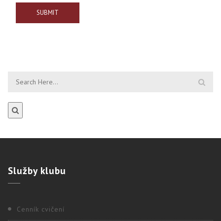
Služby
klubu
Cenník cvičení