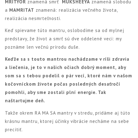
MRITYOR
znamená smrť
MUKSHEEYA
znamená slobodu
a
MAMRITAT
znamená: realizácia večného života,
realizácia nesmrteľnosti.
Keď spievame túto mantru, oslobodíme sa od mylnej
predstavy, že život a smrť sú dve oddelené veci: my
poznáme len večnú prírodu duše.
Keďže sa s touto mantrou nachádzame v ríši zdravia
a liečenia, je to v našich očiach dobrý moment, aby
som sa s tebou podelil o pár vecí, ktoré nám v našom
kočovníckom živote počas posledných desaťročí
pomohli, aby sme zostali plní energie. Tak
naštartujme deň.
Takže okrem RA MA SA mantry v stredu, pridáme aj túto
krásnu mantru, ktorej účinky vibrácie necháme na sebe
precítiť.