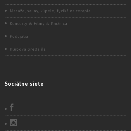
Masáže, sauny, kúpele, fyzikálna terapia
Koncerty & Filmy & Knižnica
Podujatia
Klubová predajňa
Sociálne
siete