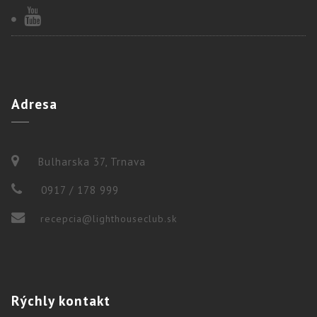
Adresa
Bulharska 37, Trnava
0917 / 178 999
recepcia@lighthouseclub.sk
Rýchly
kontakt