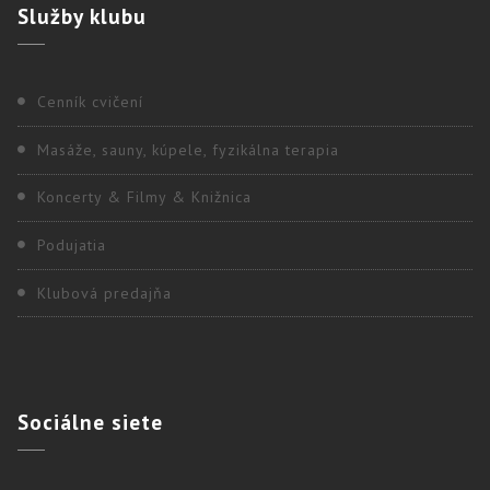
Služby
klubu
Cenník cvičení
Masáže, sauny, kúpele, fyzikálna terapia
Koncerty & Filmy & Knižnica
Podujatia
Klubová predajňa
Sociálne
siete