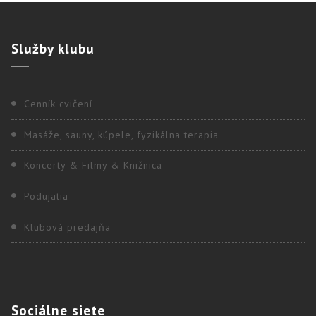
Služby
klubu
Cenník cvičení
Masáže, sauny, kúpele, fyzikálna terapia
Koncerty & Filmy & Knižnica
Podujatia
Klubová predajňa
Sociálne
siete