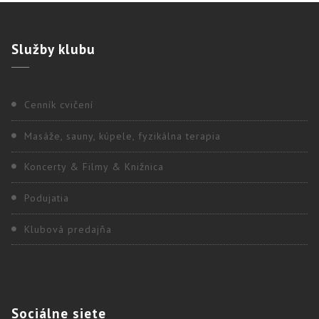
Služby
klubu
Cenník cvičení
Masáže, sauny, kúpele, fyzikálna terapia
Koncerty & Filmy & Knižnica
Podujatia
Klubová predajňa
Sociálne
siete