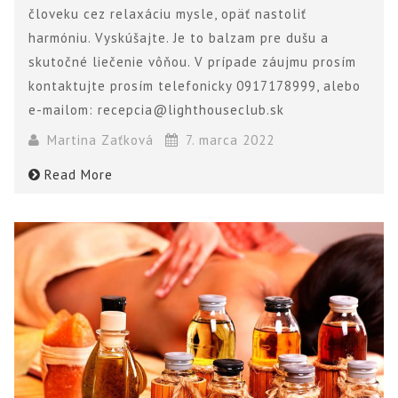
človeku cez relaxáciu mysle, opäť nastoliť
harmóniu. Vyskúšajte. Je to balzam pre dušu a
skutočné liečenie vôňou. V prípade záujmu prosím
kontaktujte prosím telefonicky 0917178999, alebo
e-mailom: recepcia@lighthouseclub.sk
Martina Zaťková
7. marca 2022
Read More