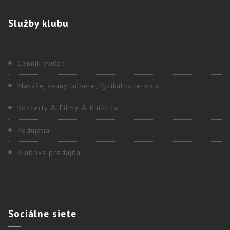
Služby
klubu
Cenník cvičení
Masáže, sauny, kúpele, fyzikálna terapia
Koncerty & Filmy & Knižnica
Podujatia
Klubová predajňa
Sociálne
siete