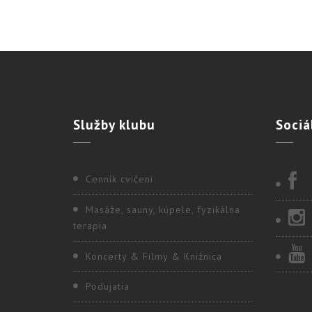
Služby
klubu
Sociá
Cenník cvičení
Masáže, sauny, kúpele, fyzikálna
terapia
Koncerty & Filmy & Knižnica
Podujatia