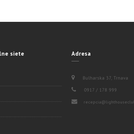
lne
siete
Adresa
Bulharska 37, Trnava
0917 / 178 999
recepcia@lighthouseclu