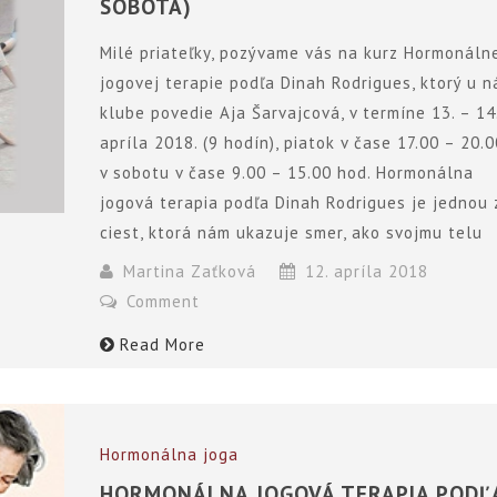
SOBOTA)
Milé priateľky, pozývame vás na kurz Hormonáln
jogovej terapie podľa Dinah Rodrigues, ktorý u n
klube povedie Aja Šarvajcová, v termíne 13. – 14
apríla 2018. (9 hodín), piatok v čase 17.00 – 20.0
v sobotu v čase 9.00 – 15.00 hod. Hormonálna
jogová terapia podľa Dinah Rodrigues je jednou 
ciest, ktorá nám ukazuje smer, ako svojmu telu
Martina Zaťková
12. apríla 2018
Comment
Read More
Hormonálna joga
HORMONÁLNA JOGOVÁ TERAPIA PODĽ