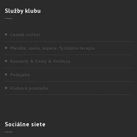
Služby
klubu
Cenník cvičení
Masáže, sauny, kúpele, fyzikálna terapia
Koncerty & Filmy & Knižnica
Podujatia
Klubová predajňa
Sociálne
siete