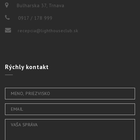
Bulharska 37, Trnava
0917 / 178 999
recepcia@lighthouseclub.sk
Rýchly
kontakt