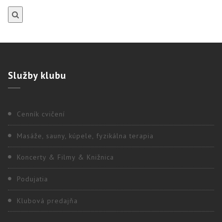
Služby
klubu
Cenník cvičení
Masáže, sauny, kúpele, fyzikálna terapia
Koncerty & Filmy & Knižnica
Podujatia
Klubová predajňa