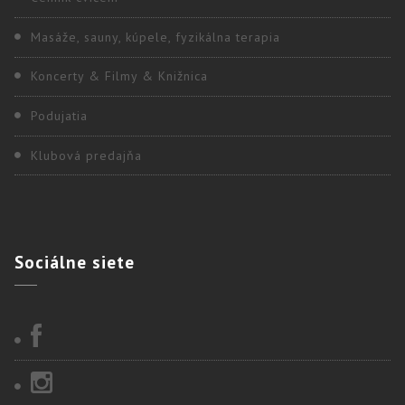
Masáže, sauny, kúpele, fyzikálna terapia
Koncerty & Filmy & Knižnica
Podujatia
Klubová predajňa
Sociálne
siete