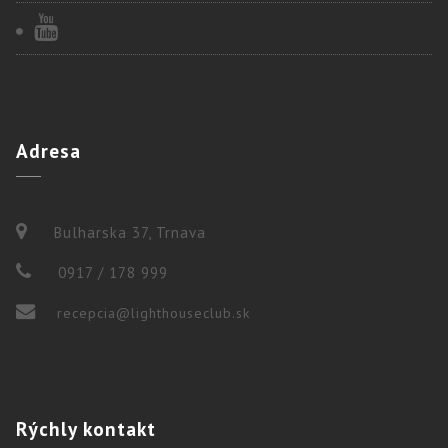
Adresa
Bulharska 37, Trnava
0917 / 178 999
recepcia@lighthouseclub.sk
Rýchly
kontakt