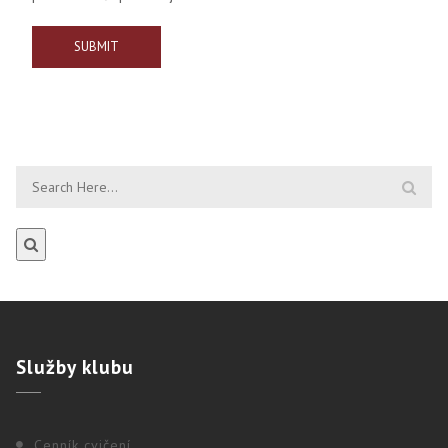
Služby
klubu
Cenník cvičení