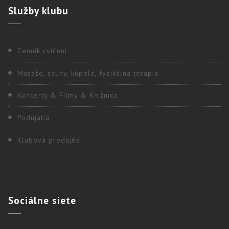
Služby
klubu
Cenník cvičení
Masáže, sauny, kúpele, fyzikálna terapia
Koncerty & Filmy & Knižnica
Podujatia
Klubová predajňa
Sociálne
siete