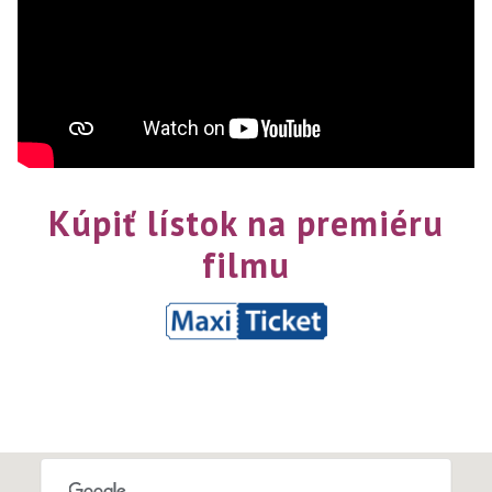
Kúpiť lístok na premiéru
filmu