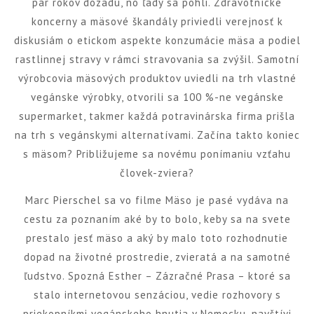
pár rokov dozadu, no ľady sa pohli. Zdravotnícke
koncerny a mäsové škandály priviedli verejnosť k
diskusiám o etickom aspekte konzumácie mäsa a podiel
rastlinnej stravy v rámci stravovania sa zvýšil. Samotní
výrobcovia mäsových produktov uviedli na trh vlastné
vegánske výrobky, otvorili sa 100 %-ne vegánske
supermarket, takmer každá potravinárska firma prišla
na trh s vegánskymi alternatívami. Začína takto koniec
s mäsom? Približujeme sa novému ponímaniu vzťahu
človek-zviera?
Marc Pierschel sa vo filme Mäso je pasé vydáva na
cestu za poznaním aké by to bolo, keby sa na svete
prestalo jesť mäso a aký by malo toto rozhodnutie
dopad na životné prostredie, zvieratá a na samotné
ľudstvo. Spozná Esther – Zázračné Prasa – ktoré sa
stalo internetovou senzáciou, vedie rozhovory s
priekopníkmi vegánskeho hnutia v Nemecku, navštívi