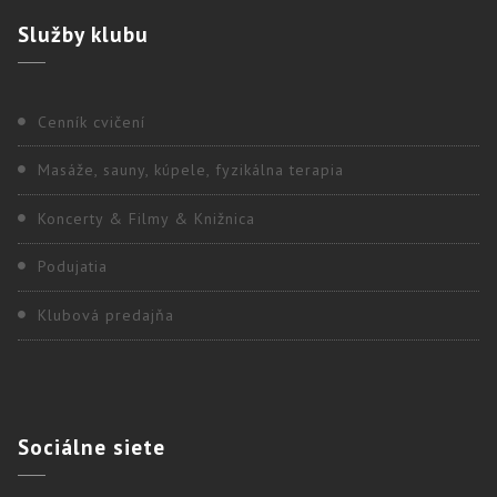
Služby
klubu
Cenník cvičení
Masáže, sauny, kúpele, fyzikálna terapia
Koncerty & Filmy & Knižnica
Podujatia
Klubová predajňa
Sociálne
siete