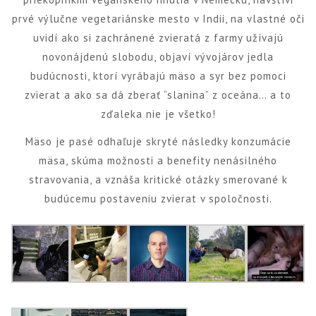
prvé výlučne vegetariánske mesto v Indii, na vlastné oči
uvidí ako si zachránené zvieratá z farmy užívajú
novonájdenú slobodu, objaví vývojárov jedla
budúcnosti, ktorí vyrábajú mäso a syr bez pomoci
zvierat a ako sa dá zberať “slanina” z oceána… a to
zďaleka nie je všetko!
Mäso je pasé odhaľuje skryté následky konzumácie
mäsa, skúma možnosti a benefity nenásilného
stravovania, a vznáša kritické otázky smerované k
budúcemu postaveniu zvierat v spoločnosti.