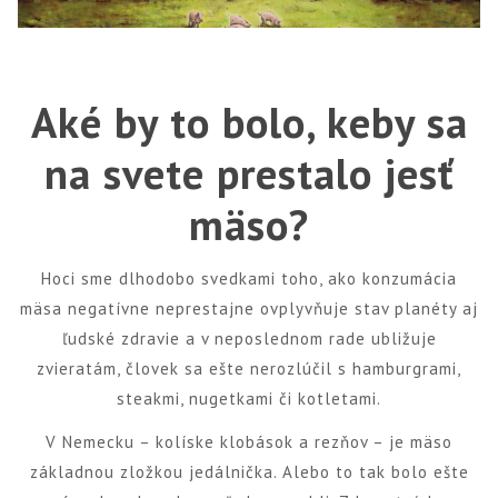
Aké by to bolo, keby sa
na svete prestalo jesť
mäso?
Hoci sme dlhodobo svedkami toho, ako konzumácia
mäsa negatívne neprestajne ovplyvňuje stav planéty aj
ľudské zdravie a v neposlednom rade ubližuje
zvieratám, človek sa ešte nerozlúčil s hamburgrami,
steakmi, nugetkami či kotletami.
V Nemecku – kolíske klobások a rezňov – je mäso
základnou zložkou jedálnička. Alebo to tak bolo ešte