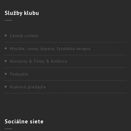
Služby
klubu
Cenník cvičení
Masáže, sauny, kúpele, fyzikálna terapia
Koncerty & Filmy & Knižnica
Podujatia
Klubová predajňa
Sociálne
siete