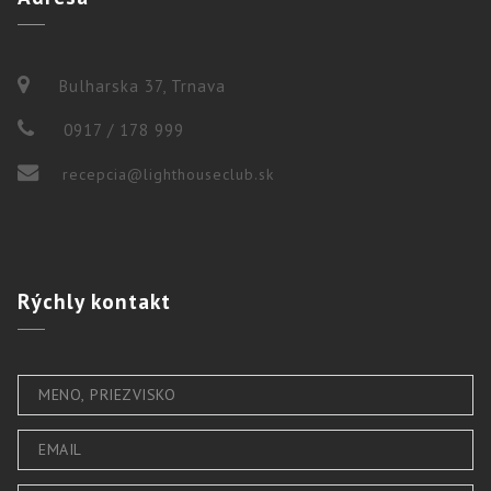
Bulharska 37, Trnava
0917 / 178 999
recepcia@lighthouseclub.sk
Rýchly
kontakt