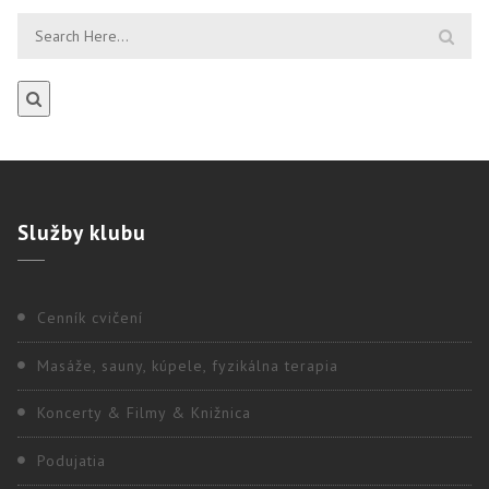
Služby
klubu
Cenník cvičení
Masáže, sauny, kúpele, fyzikálna terapia
Koncerty & Filmy & Knižnica
Podujatia