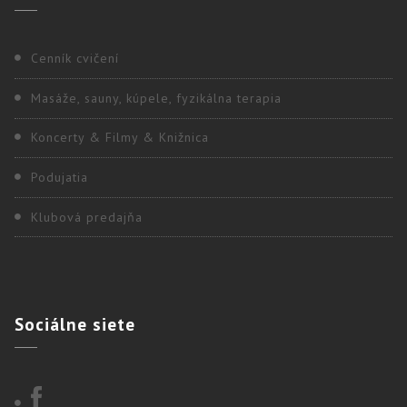
Cenník cvičení
Masáže, sauny, kúpele, fyzikálna terapia
Koncerty & Filmy & Knižnica
Podujatia
Klubová predajňa
Sociálne
siete