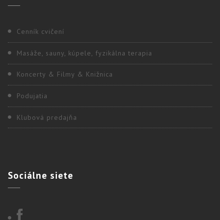
Cenník cvičení
Masáže, sauny, kúpele, fyzikálna terapia
Koncerty & Filmy & Knižnica
Podujatia
Klubová predajňa
Sociálne
siete