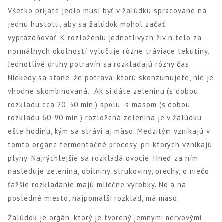
Všetko prijaté jedlo musí byť v žalúdku spracované na
jednu hustotu, aby sa žalúdok mohol začať
vyprázdňovať. K rozloženiu jednotlivých živín telo za
normálnych okolností vylučuje rôzne tráviace tekutiny.
Jednotlivé druhy potravín sa rozkladajú rôzny čas.
Niekedy sa stane, že potrava, ktorú skonzumujete, nie je
vhodne skombinovaná. Ak si dáte zeleninu (s dobou
rozkladu cca 20-30 min.) spolu s mäsom (s dobou
rozkladu 60-90 min.) rozložená zelenina je v žalúdku
ešte hodinu, kým sa strávi aj mäso. Medzitým vznikajú v
tomto orgáne fermentačné procesy, pri ktorých vznikajú
plyny. Najrýchlejšie sa rozkladá ovocie. Hneď za ním
nasleduje zelenina, obilniny, strukoviny, orechy, o niečo
ťažšie rozkladanie majú mliečne výrobky. No a na
posledné miesto, najpomalší rozklad, má mäso.
Žalúdok je orgán, ktorý je tvorený jemnými nervovými