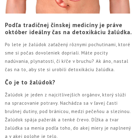
Podľa tradičnej čínskej medicíny je práve
október ideálny čas na detoxikáciu žalúdka.
Po lete je žalúdok zaťažený rôznymi pochutinami, ktoré
sme si počas dovoleniek dopriali. Máte pocity
nadúvania, plynatosti, či kŕče v bruchu? Ak áno, nastal
čas na to, aby ste si urobili detoxikáciu žalúdka.
Čo je to žalúdok?
Žalúdok je jeden z najcitlivejších orgánov, ktorý slúži
na spracovanie potravy. Nachádza sa v ľavej časti
brušnej dutiny, pod bránicou, medzi pečeňou a slezinou.
Žalúdok spája pažerák a tenké črevo. Dĺžka a tvar
žalúdka sa menia podľa toho, do akej miery je naplnený
a v akej polohe je telo.