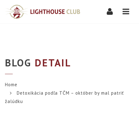
Navi
BLOG
DETAIL
Home
Detoxikácia podľa TČM – október by mal patriť
žalúdku