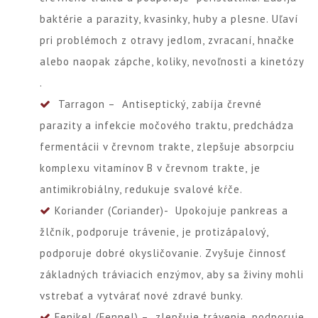
baktérie a parazity, kvasinky, huby a plesne. Uľaví
pri problémoch z otravy jedlom, zvracaní, hnačke
alebo naopak zápche, koliky, nevoľnosti a kinetózy
.
Tarragon – Antiseptický, zabíja črevné
parazity a infekcie močového traktu, predchádza
fermentácii v črevnom trakte, zlepšuje absorpciu
komplexu vitamínov B v črevnom trakte, je
antimikrobiálny, redukuje svalové kŕče.
Koriander (Coriander)- Upokojuje pankreas a
žlčník, podporuje trávenie, je protizápalový,
podporuje dobré okysličovanie. Zvyšuje činnosť
základných tráviacich enzýmov, aby sa živiny mohli
vstrebať a vytvárať nové zdravé bunky.
Fenikel (Fennel) – zlepšuje trávenie, podporuje