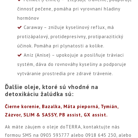
činnosť pečene, pomáha pri vyrovnaní hladiny
hormónov
Caraway – znižuje kyselinový reflux, má
protizápalový, protidepresívny, protiparazitický
účinok. Pomáha pri plynatosti a kolike.
Aníz (Anise) – upokojuje a posilňuje tráviaci
systém, dáva do rovnováhy kyseliny a podporuje
vytváranie prostredia pre zdravé trávenie.
Ďalšie oleje, ktoré sú vhodné na
detoxikáciu žalúdka sú:
Čierne korenie, Bazalka, Mäta pieporná, Tymián,
Zázvor, SLIM & SASSY, PB assist, GX assist.
Ak máte záujem o oleje doTERRA, kontaktujte nás
formou SMS na 0903 593777 alebo 0918 645 230, alebo