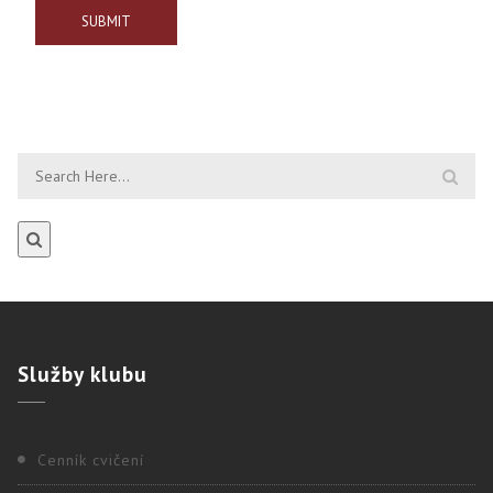
Služby
klubu
Cenník cvičení