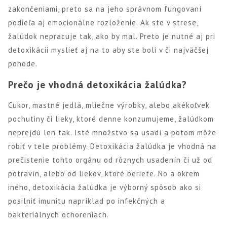
zakončeniami, preto sa na jeho správnom fungovaní
podieľa aj emocionálne rozloženie. Ak ste v strese,
žalúdok nepracuje tak, ako by mal. Preto je nutné aj pri
detoxikácii myslieť aj na to aby ste boli v či najväčšej
pohode.
Prečo je vhodná detoxikácia žalúdka?
Cukor, mastné jedlá, mliečne výrobky, alebo akékoľvek
pochutiny či lieky, ktoré denne konzumujeme, žalúdkom
neprejdú len tak. Isté množstvo sa usadí a potom môže
robiť v tele problémy. Detoxikácia žalúdka je vhodná na
prečistenie tohto orgánu od rôznych usadenín či už od
potravín, alebo od liekov, ktoré beriete. No a okrem
iného, detoxikácia žalúdka je výborný spôsob ako si
posilniť imunitu napríklad po infekčných a
bakteriálnych ochoreniach.