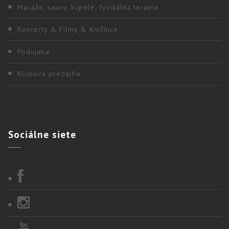
Masáže, sauny, kúpele, fyzikálna terapia
Koncerty & Filmy & Knižnica
Podujatia
Klubová predajňa
Sociálne
siete