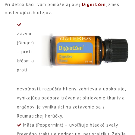
Pri detoxikácii vám pomôže aj olej
DigestZen
, zmes
nasledujúcich olejov:
Zázvor
(Ginger)
– proti
kŕčom a
proti
nevoľnosti, rozpúšťa hlieny, zohrieva a upokojuje,
vynikajúca podpora trávenia; ohrievanie tkanív a
orgánov, je vynikajúci na zotavenie sa z
Reumatickej horúčky.
Mäta (Peppermint) – uvoľňuje hladké svaly
črevného traktu a podporuje peristaltiku. Zabíja