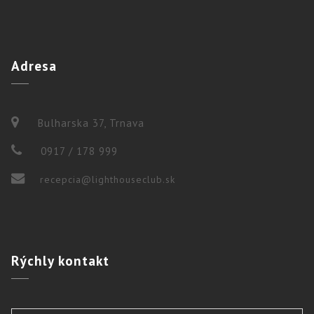
Adresa
Bulharska 37, Trnava
0917 / 178 999
recepcia@lighthouseclub.sk
Rýchly
kontakt