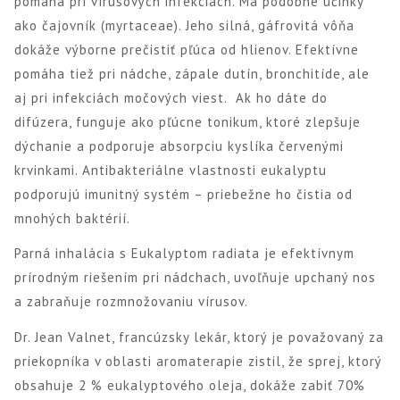
pomáha pri vírusových infekciách. Má podobné účinky
ako čajovník (myrtaceae). Jeho silná, gáfrovitá vôňa
dokáže výborne prečistiť pľúca od hlienov. Efektívne
pomáha tiež pri nádche, zápale dutín, bronchitíde, ale
aj pri infekciách močových viest. Ak ho dáte do
difúzera, funguje ako pľúcne tonikum, ktoré zlepšuje
dýchanie a podporuje absorpciu kyslíka červenými
krvinkami. Antibakteriálne vlastnosti eukalyptu
podporujú imunitný systém – priebežne ho čistia od
mnohých baktérií.
Parná inhalácia s Eukalyptom radiata je efektívnym
prírodným riešením pri nádchach, uvoľňuje upchaný nos
a zabraňuje rozmnožovaniu vírusov.
Dr. Jean Valnet, francúzsky lekár, ktorý je považovaný za
priekopníka v oblasti aromaterapie zistil, že sprej, ktorý
obsahuje 2 % eukalyptového oleja, dokáže zabiť 70%