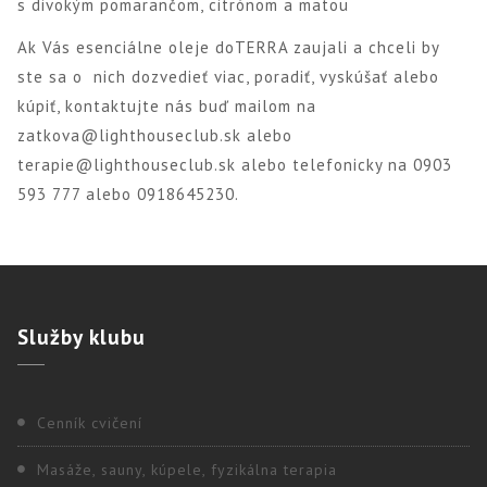
s divokým pomarančom, citrónom a mätou
Ak Vás esenciálne oleje doTERRA zaujali a chceli by
ste sa o nich dozvedieť viac, poradiť, vyskúšať alebo
kúpiť, kontaktujte nás buď mailom na
zatkova@lighthouseclub.sk alebo
terapie@lighthouseclub.sk alebo telefonicky na 0903
593 777 alebo 0918645230.
Služby
klubu
Cenník cvičení
Masáže, sauny, kúpele, fyzikálna terapia