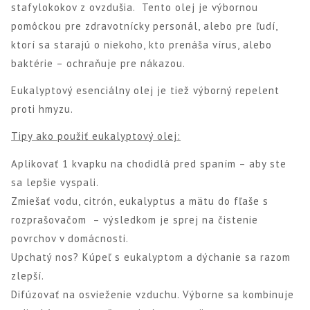
stafylokokov z ovzdušia. Tento olej je výbornou
pomôckou pre zdravotnícky personál, alebo pre ľudí,
ktorí sa starajú o niekoho, kto prenáša vírus, alebo
baktérie – ochraňuje pre nákazou.
Eukalyptový esenciálny olej je tiež výborný repelent
proti hmyzu.
Tipy ako použiť eukalyptový olej:
Aplikovať 1 kvapku na chodidlá pred spaním – aby ste
sa lepšie vyspali.
Zmiešať vodu, citrón, eukalyptus a mätu do fľaše s
rozprašovačom – výsledkom je sprej na čistenie
povrchov v domácnosti.
Upchatý nos? Kúpeľ s eukalyptom a dýchanie sa razom
zlepší.
Difúzovať na osvieženie vzduchu. Výborne sa kombinuje