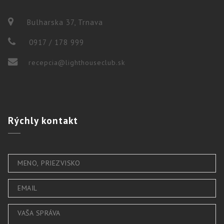
Bulharska 37, Trnava
0917 / 178 999
recepcia@lighthouseclub.sk
Rýchly
kontakt