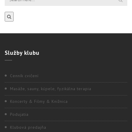
Služby
klubu
Cenník cvičení
Masáže, sauny, kúpele, fyzikálna terapia
Koncerty & Filmy & Knižnica
Podujatia
Klubová predajňa